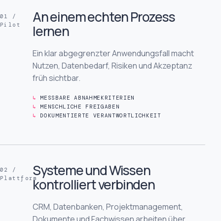
An einem echten Prozess
01 /
Pilot
lernen
Ein klar abgegrenzter Anwendungsfall macht
Nutzen, Datenbedarf, Risiken und Akzeptanz
früh sichtbar.
MESSBARE ABNAHMEKRITERIEN
MENSCHLICHE FREIGABEN
DOKUMENTIERTE VERANTWORTLICHKEIT
Systeme und Wissen
02 /
Plattform
kontrolliert verbinden
CRM, Datenbanken, Projektmanagement,
Dokumente und Fachwissen arbeiten über